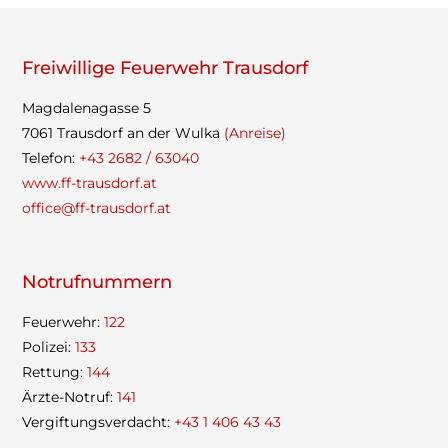
Frei­wil­lige Feu­er­wehr Trausdorf
Mag­da­le­na­gasse 5
7061 Traus­dorf an der Wulka
(Anreise)
Tele­fon:
+43 2682 / 63040
www.ff-trausdorf.at
office@ff-trausdorf.at
Not­ruf­num­mern
Feu­er­wehr:
122
Poli­zei:
133
Ret­tung:
144
Ärzte-Not­ruf:
141
Ver­gif­tungs­ver­dacht:
+43 1 406 43 43