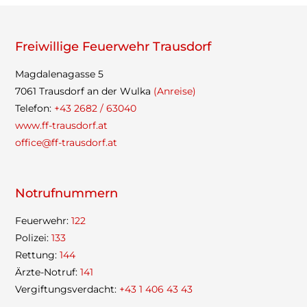
Frei­wil­lige Feu­er­wehr Trausdorf
Mag­da­le­na­gasse 5
7061 Traus­dorf an der Wulka
(Anreise)
Tele­fon:
+43 2682 / 63040
www.ff-trausdorf.at
office@ff-trausdorf.at
Not­ruf­num­mern
Feu­er­wehr:
122
Poli­zei:
133
Ret­tung:
144
Ärzte-Not­ruf:
141
Ver­gif­tungs­ver­dacht:
+43 1 406 43 43