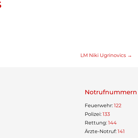
s
LM Niki Ugrinovics →
Not­ruf­num­mern
Feu­er­wehr:
122
Poli­zei:
133
Ret­tung:
144
Ärzte-Not­ruf:
141