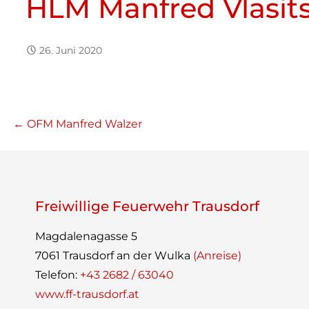
HLM Man­fred Vlasit
26. Juni 2020
Beitragsnavigation
← OFM Man­fred Walzer
Frei­wil­lige Feu­er­wehr Trausdorf
Mag­da­le­na­gasse 5
7061 Traus­dorf an der Wulka
(Anreise)
Tele­fon:
+43 2682 / 63040
www.ff-trausdorf.at