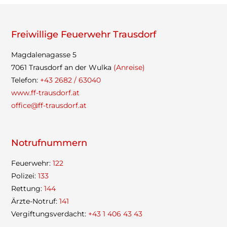
Frei­wil­lige Feu­er­wehr Trausdorf
Mag­da­le­na­gasse 5
7061 Traus­dorf an der Wulka
(Anreise)
Tele­fon:
+43 2682 / 63040
www.ff-trausdorf.at
office@ff-trausdorf.at
Not­ruf­num­mern
Feu­er­wehr:
122
Poli­zei:
133
Ret­tung:
144
Ärzte-Not­ruf:
141
Ver­gif­tungs­ver­dacht:
+43 1 406 43 43