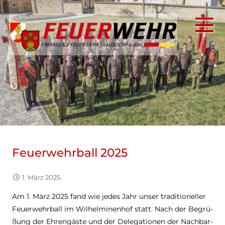
Zum
Inhalt
springen
Helfen in Not ist unser Gebot!
Freiwillige Feuerwehr
Trausdorf an der Wulka
Feu­er­wehr­ball 2025
1. März 2025
Am 1. März 2025 fand wie jedes Jahr unser tra­di­tio­nel­ler
Feu­er­wehr­ball im Wil­hel­mi­nen­hof statt. Nach der Begrü­
ßung der Ehren­gäste und der Dele­ga­tio­nen der Nach­bar­