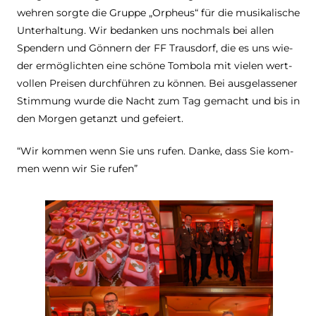
weh­ren sorgte die Gruppe „Orpheus“ für die musi­ka­li­sche
Unter­hal­tung. Wir bedan­ken uns noch­mals bei allen
Spen­dern und Gön­nern der FF Traus­dorf, die es uns wie­
der ermög­lich­ten eine schöne Tom­bola mit vie­len wert­
vol­len Prei­sen durch­füh­ren zu kön­nen. Bei aus­ge­las­se­ner
Stim­mung wurde die Nacht zum Tag gemacht und bis in
den Mor­gen getanzt und gefeiert.
“Wir kom­men wenn Sie uns rufen. Danke, dass Sie kom­
men wenn wir Sie rufen”