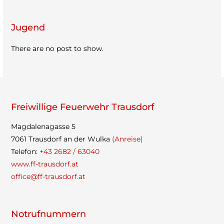
Jugend
There are no post to show.
Frei­wil­lige Feu­er­wehr Trausdorf
Mag­da­le­na­gasse 5
7061 Traus­dorf an der Wulka
(Anreise)
Tele­fon:
+43 2682 / 63040
www.ff-trausdorf.at
office@ff-trausdorf.at
Not­ruf­num­mern