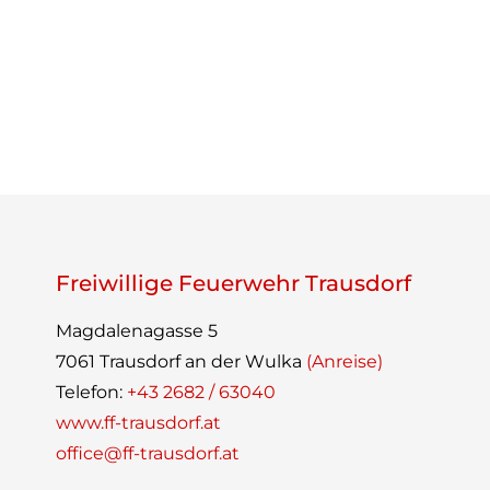
Beitragsnavigation
Frei­wil­lige Feu­er­wehr Trausdorf
Mag­da­le­na­gasse 5
7061 Traus­dorf an der Wulka
(Anreise)
Tele­fon:
+43 2682 / 63040
www.ff-trausdorf.at
office@ff-trausdorf.at