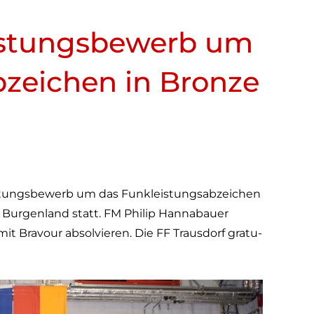
eis­tungs­be­werb um
b­zei­chen in Bronze
s­tungs­be­werb um das Funk­leis­tungs­ab­zei­chen
 Bur­gen­land statt. FM Philip Han­n­a­bauer
t Bra­vour absol­vie­ren. Die FF Traus­dorf gra­tu­