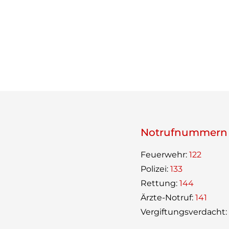
Not­ruf­num­mern
Feu­er­wehr:
122
Poli­zei:
133
Ret­tung:
144
Ärzte-Not­ruf:
141
Ver­gif­tungs­ver­dacht: