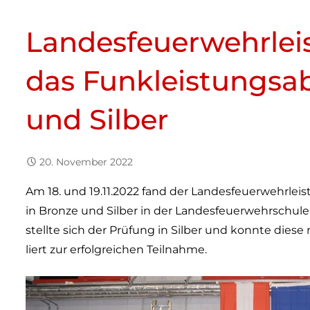
Lan­des­feu­er­wehr­l
das Funk­leis­tungs­a
und Silber
20. November 2022
Am 18. und 19.11.2022 fand der Lan­des­feu­er­wehr­lei
in Bronze und Sil­ber in der Lan­des­feu­er­wehr­schule
stellte sich der Prü­fung in Sil­ber und konnte diese mi
liert zur erfolg­rei­chen Teilnahme.