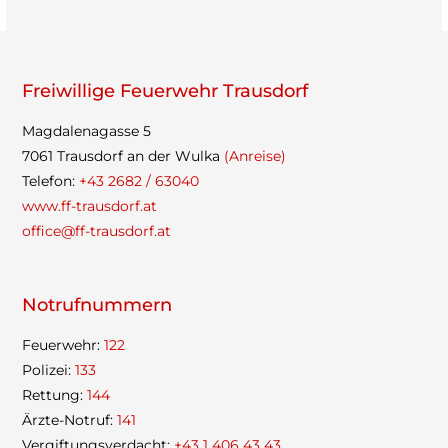
Frei­wil­lige Feu­er­wehr Trausdorf
Mag­da­le­na­gasse 5
7061 Traus­dorf an der Wulka
(Anreise)
Tele­fon:
+43 2682 / 63040
www.ff-trausdorf.at
office@ff-trausdorf.at
Not­ruf­num­mern
Feu­er­wehr:
122
Poli­zei:
133
Ret­tung:
144
Ärzte-Not­ruf:
141
Ver­gif­tungs­ver­dacht:
+43 1 406 43 43