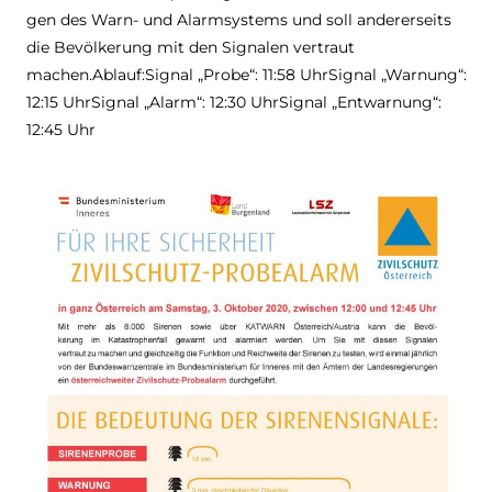
gen des Warn- und Alarm­sys­tems und soll ande­rer­seits
die Bevöl­ke­rung mit den Signa­len ver­traut
machen.Ablauf:Signal „Probe“: 11:58 Uhr­Si­gnal „War­nung“:
12:15 Uhr­Si­gnal „Alarm“: 12:30 Uhr­Si­gnal „Ent­war­nung“:
12:45 Uhr